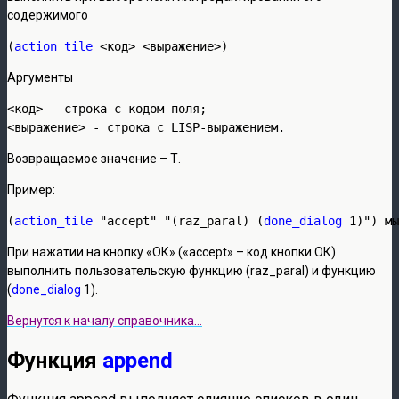
содержимого
(
action_tile
 <код> <выражение>)
Аргументы
<код> - строка с кодом поля;

<выражение> - строка с LISP-выражением.
Возвращаемое значение – Т.
Пример:
(
action_tile
 "accept" "(raz_paral) (
done_dialog
 1)") мы
При нажатии на кнопку «ОК» («accept» – код кнопки ОК)
выполнить пользовательскую функцию (raz_paral) и функцию
(
done_dialog
1).
Вернутся к началу справочника…
Функция
append