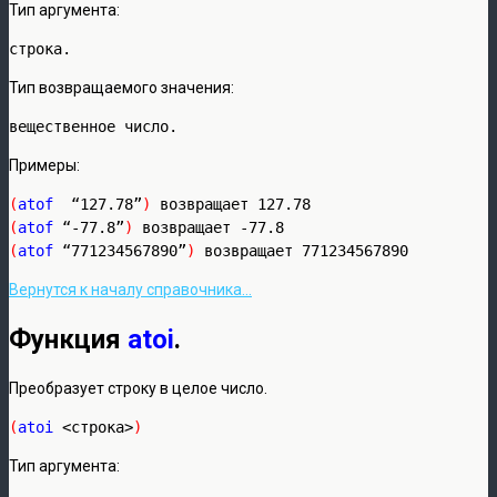
Тип аргумента:
строка.
Тип возвращаемого значения:
вещественное число.
Примеры:
(
atof  
“127.78”
)
(
atof 
“-77.8”
)
(
atof 
“771234567890”
)
 возвращает 771234567890
Вернутся к началу справочника…
Функция
atoi
.
Преобразует строку в целое число.
(
atoi
 <строка>
)
Тип аргумента: