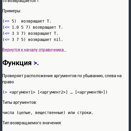
то возвращается Т.
Примеры:
(
<=
 5)  возвращает Т.

(
<=
 1.0 5 7) возвращает Т.

(
<=
 3 3 7) возвращает Т.

(
<=
 3 7 5) возвращает nil.
Вернутся к началу справочника…
Функция
>
.
Проверяет расположение аргументов по убыванию, слева на
право
(
>
 <аргумент1> [<аргумент2>] … [<аргументN>])
Типы аргументов:
числа (целые, вещественные) или строки.
Тип возвращаемого значения: