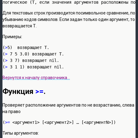
логическое (Т, если значения аргументов расположены по 
Для текстовых строк производится посимвольное сравнение, по
убыванию кодов символов. Если задан только один аргумент, то
возвращается Т.
Примеры:
(
>
5)  возвращает Т.

(
> 
7 5 3.0) возвращает Т.

(
> 
3 7) возвращает nil.

(
> 
3 1 1) возвращает nil.
Вернутся к началу справочника…
Функция
>=
.
Проверяет расположение аргументов по не возрастанию, слева
на право
(
>=
 <аргумент1> [<аргумент2>] … [<аргументN>])
Типы аргументов: