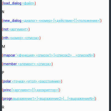
(
load_dialog
<файл>
)
N
(
new_dialog
<диалог> <номер> [<действие>] [<положение>]
)
(
not
<аргумент>
)
(
nth
<номер> <список>
)
M
(
mapcar
‘<функция> <список1> [<список2> … <списокN>]
)
(
member
<элемент> <список>
)
P
(
polar
<точка> <угол> <расстояние>
)
(
princ
[<аргумент>] [<дескриптор>]
)
(
progn
выражение1> [<выражение2>] … [<выражениеN>]
)
R