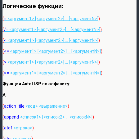
Логические функции:
(
=
<аргумент1> [<аргумент2>] … [<аргументN>]
)
(
/=
<аргумент1> [<аргумент2>] … [<аргументN>]
)
(
<
<аргумент1> [<аргумент2>] … [<аргументN>]
)
(
<=
<аргумент1> [<аргумент2>] … [<аргументN>]
)
(
>
<аргумент1> [<аргумент2>] … [<аргументN>]
)
(
>=
<аргумент1> [<аргумент2>] … [<аргументN>]
)
Функции AutoLISP по алфавиту:
A
(
action_tile
<код> <выражение>
)
(
append
<список1> [<список2> … <списокN>]
)
(
atof
<строка>
)
(
atoi
<строка>
)