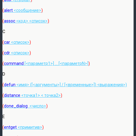
(
alert
<сообщение>
)
(
assoc
<код> <список>
)
C
(
car
<список>
)
(
cdr
<список>
)
(
command
[<параметр1>] … [<параметрN>]
)
D
(
defun
<имя> ([<аргументы>] / [<временные>]) <выражения>)
(
distance
<точка1> < точка2>
)
(
done_dialog
<число>
)
E
(
entget
<примитив>
)