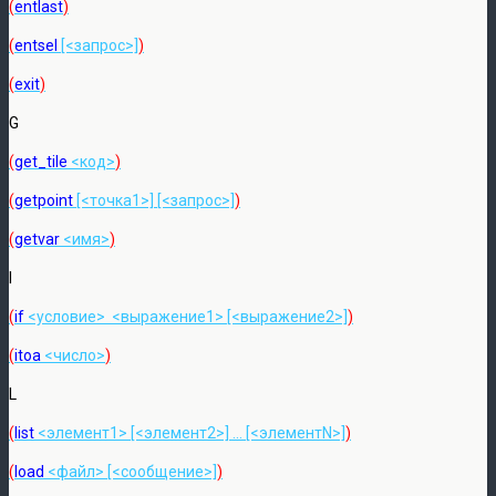
(
entlast
)
(
entsel
[<запрос>]
)
(
exit
)
G
(
get_tile
<код>
)
(
getpoint
[<точка1>] [<запрос>]
)
(
getvar
<имя>
)
I
(
if
<условие> <выражение1> [<выражение2>]
)
(
itoa
<число>
)
L
(
list
<элемент1> [<элемент2>] … [<элементN>]
)
(
load
<файл> [<сообщение>]
)