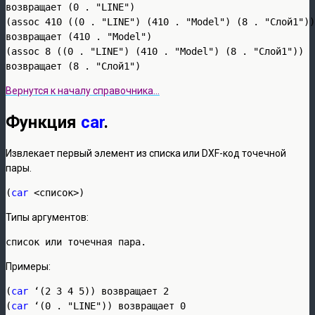
возвращает (0 . "LINE")

(assoc 410 ((0 . "LINE") (410 . "Model") (8 . "Слой1"))
возвращает (410 . "Model")

(assoc 8 ((0 . "LINE") (410 . "Model") (8 . "Слой1")) 

возвращает (8 . "Слой1")
Вернутся к началу справочника…
Функция
car
.
Извлекает первый элемент из списка или DXF-код точечной
пары.
(
car
 <список>)
Типы аргументов:
список или точечная пара.
Примеры:
(
car
 ‘(2 3 4 5)) возвращает 2

(
car
 ‘(0 . "LINE")) возвращает 0