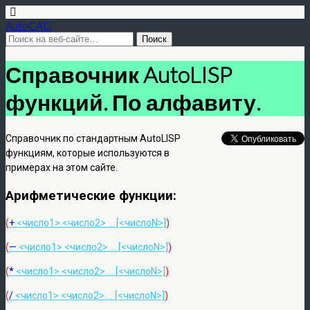
AutoCAD
Справочник AutoLISP
функций. По алфавиту.
Справочник по стандартным AutoLISP
функциям, которые используются в
примерах на этом сайте.
Арифметические функции:
(
+
<число1> <число2> … [<числоN>]
)
(
—
<число1> <число2> … [<числоN>]
)
(
*
<число1> <число2> … [<числоN>]
)
(
/
<число1> <число2> … [<числоN>]
)