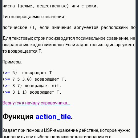
числа (целые, вещественные) или строки.
Тип возвращаемого значения:
логическое (Т, если значения аргументов расположены по 
Для текстовых строк производится посимвольное сравнение, не
возрастанию кодов символов. Если задан только один аргумент,
то возвращается Т.
Примеры:
(
>=
 5)  возвращает Т.

(
>=
 7 5 3.0) возвращает Т.

(
>=
 3 7) возвращает nil.

(
>=
 3 1 1) возвращает Т.
Вернутся к началу справочника…
Функция
action_tile
.
Задает при помощи LISP-выражение действие, которое нужно
выполнить при выборе поля или редактировании его