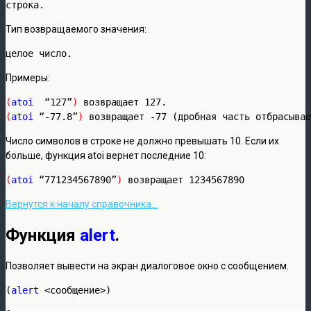
строка.
Тип возвращаемого значения:
целое число.
Примеры:
(
atoi
  “127”
)
(
atoi
 “-77.8”
)
 возвращает -77 (дробная часть отбрасывае
Число символов в строке не должно превышать 10. Если их
больше, функция atoi вернет последние 10:
(
atoi
 “771234567890”
)
 возвращает 1234567890
Вернутся к началу справочника…
Функция
alert
.
Позволяет вывести на экран диалоговое окно с сообщением.
(
alert
 <сообщение>)