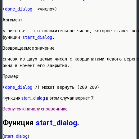
(
done_dialog 
 <число>)
Аргумент:
< число > - это положительное число, которое станет воз
функции 
start_dialog
.
Возвращаемое значение:
список из двух целых чисел с координатами левого верхне
окна в момент его закрытия.
Пример:
(
done_dialog
 7) может вернуть (200 200)
Функция
start_dialog
в этом случаи вернет 7.
Вернутся к началу справочника…
Функция
start_dialog
.
(
start_dialog
)