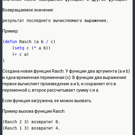
Возвращаемое значение:
результат последнего вычисляемого выражения.
Пример:
(
defun
 Rasch (a b 
/
 с)

    (
setq
 с (
*
 a b))

    (
+
 с a)

)
Создана новая функция Rasch. У функции два аргумента (a и b)
и одна временная переменная (с). В функции два выражения:
первое вычисляет произведение a и b, и сохраняет его в
переменной с, второе рассчитывает сумму с и а.
Если функция загружена, ее можно вызвать:
Пример вызова функции Rasch:
(Rasch 2 3) возвратит 8.

(Rasch 1 3) возвратит 4.