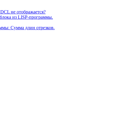
о DCL не отображается?
 блока из LISP-программы.
ммы: Сумма длин отрезков.