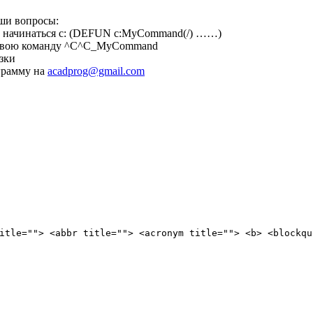
аши вопросы:
 начинаться с: (DEFUN c:MyCommand(/) ……)
е свою команду ^C^C_MyCommand
узки
грамму на
acadprog@gmail.com
itle=""> <abbr title=""> <acronym title=""> <b> <blockqu