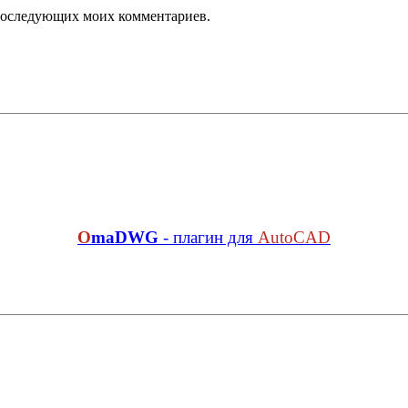
я последующих моих комментариев.
O
maDWG
- плагин для
AutoCAD