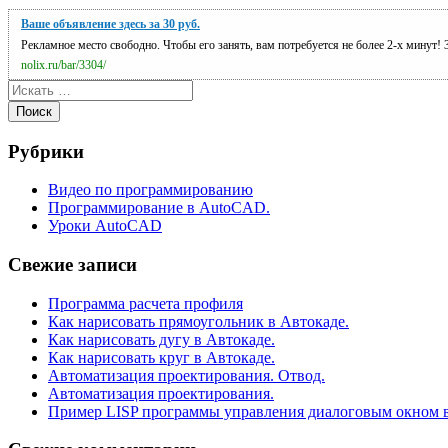
Ваше объявление здесь за 30 руб.
Рекламное место свободно. Чтобы его занять, вам потребуется не более 2-х минут! 3
nolix.ru/bar/3304/
Поиск
Рубрики
Видео по программированию
Программирование в AutoCAD.
Уроки AutoCAD
Свежие записи
Программа расчета профиля
Как нарисовать прямоугольник в Автокаде.
Как нарисовать дугу в Автокаде.
Как нарисовать круг в Автокаде.
Автоматизация проектирования. Отвод.
Автоматизация проектирования.
Пример LISP программы управления диалоговым окном 