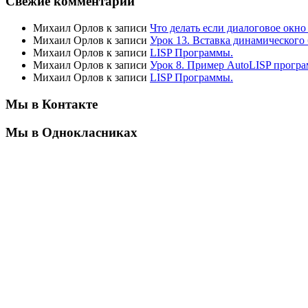
Свежие комментарии
Михаил Орлов
к записи
Что делать если диалоговое окн
Михаил Орлов
к записи
Урок 13. Вставка динамического
Михаил Орлов
к записи
LISP Программы.
Михаил Орлов
к записи
Урок 8. Пример AutoLISP програ
Михаил Орлов
к записи
LISP Программы.
Мы в Контакте
Мы в Однокласниках