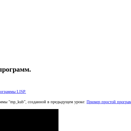
программ.
рограммы LISP.
аммы “mp_kub”, созданной в предыдущем уроке:
Пример простой програ