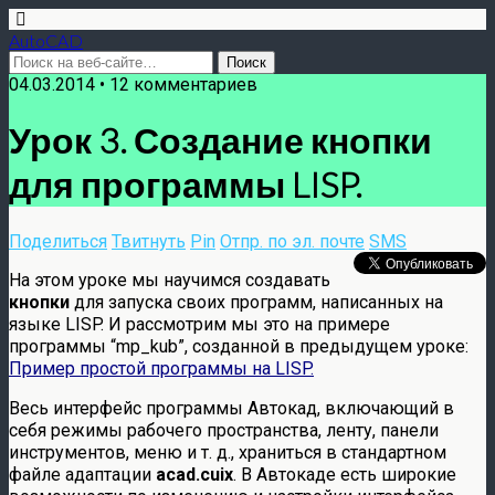
AutoCAD
04.03.2014 • 12 комментариев
Урок 3. Создание кнопки
для программы LISP.
Поделиться
Твитнуть
Pin
Отпр. по эл. почте
SMS
На этом уроке мы научимся создавать
кнопки
для запуска своих программ, написанных на
языке LISP. И рассмотрим мы это на примере
программы “mp_kub”, созданной в предыдущем уроке:
Пример простой программы на LISP.
Весь интерфейс программы Автокад, включающий в
себя режимы рабочего пространства, ленту, панели
инструментов, меню и т. д., храниться в стандартном
файле адаптации
acad.cuix
. В Автокаде есть широкие