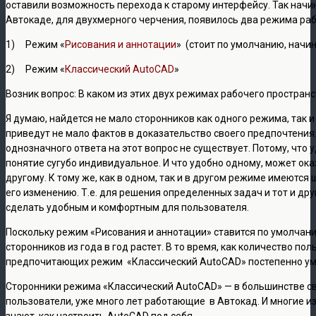
оставили возможность перехода к старому интерфейсу. Так начин
Автокаде, для двухмерного черчения, появилось два режима раб
1) Режим «
Рисования и аннотации
» (стоит по умолчанию, начин
2) Режим «
Классический AutoCAD
»
Возник вопрос: В каком из этих двух режимах рабочего простран
Я думаю, найдется не мало сторонников как одного режима, так и 
приведут не мало фактов в доказательство своего предпочтения.
однозначного ответа на этот вопрос не существует. Потому, что 
понятие сугубо индивидуальное. И что удобно одному, может ок
другому. К тому же, как в одном, так и в другом режиме имеются
его изменению. Т.е. для решения определенных задач и тот и д
сделать удобным и комфортным для пользователя.
Поскольку режим «Рисования и аннотации» ставится по умолчани
сторонников из года в год растет. В то время, как количество по
предпочитающих режим «Классический AutoCAD» постепенно ум
Сторонники режима «Классический AutoCAD» — в большинстве св
пользователи, уже много лет работающие в Автокад. И многие из
знают, как настроить AutoCAD под себя.