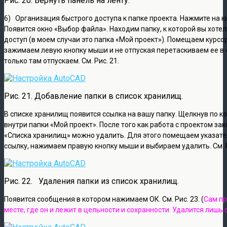
Рис. 20. Вернуть панель на ленту.
6) Организация быстрого доступа к папке проекта. Нажмите на к
Появится окно «Выбор файла». Находим папку, к которой вы хоте
доступ (в моем случаи это папка «Мой проект»). Помещаем курсо
зажимаем левую кнопку мыши и не отпуская перетаскиваем ее в 
только там отпускаем. См. Рис. 21.
Рис. 21. Добавление папки в список хранилищ.
В списке хранилищ появится ссылка на вашу папку. Щелкнув по к
внутри папки «Мой проект». После того как работа с проектом зак
«Списка хранилищ» можно удалить. Для этого помещаем указат
ссылку, нажимаем правую кнопку мыши и выбираем удалить. См. Р
Рис. 22. Удаления папки из список хранилищ.
Появится сообщения в котором нажимаем ОК. См. Рис. 23. (
Сам пр
месте, где он и лежит в цельности и сохранности. Удалится лишь 