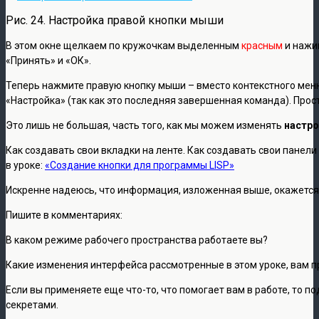
Рис. 24. Настройка правой кнопки мыши
В этом окне щелкаем по кружочкам выделенным
красным
и нажи
«Принять» и «ОК».
Теперь нажмите правую кнопку мыши – вместо контекстного меню
«Настройка» (так как это последняя завершенная команда). Прост
Это лишь не большая, часть того, как мы можем изменять
настро
Как создавать свои вкладки на ленте. Как создавать свои панел
в уроке:
«Создание кнопки для программы LISP»
Искренне надеюсь, что информация, изложенная выше, окажется 
Пишите в комментариях:
В каком режиме рабочего пространства работаете вы?
Какие изменения интерфейса рассмотренные в этом уроке, вам 
Если вы применяете еще что-то, что помогает вам в работе, то 
секретами.