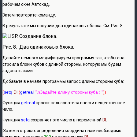
рабочем окне Автокад.
Затем повторите команду.
В результате мы получим два одинаковых блока. См. Рис. 8.
Рис. 8. Два одинаковых блока.
Давайте немного модифицируем программу так, чтобы она
строила блоки кубов с длиной стороны, которую мы будем
задавать сами.
Добавьте в начале программы запрос длины стороны куба:
(
setq
Dl
(
getreal
"\nЗадайте длину стороны куба : "
))
Функция
getreal
просит пользователя ввести вещественное
чило.
Функция
setq
сохраняет это число в переменной
Dl
.
Затем в строках определения координат нам необходимо
заменить все числа
200
на переменную
Dl
.