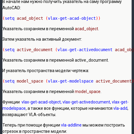
В начале нам нужно получить указатель на саму программу
AutoCAD:
(
setq
acad_object
(
vlax-get-acad-object
))
Указатель сохраняем в переменной
acad_object
.
Затем указатель на активный документ:
(
setq
active_document
(
vlax-get-activedocument
acad_obj
Указатель сохраняем в переменной active_document.
И указатель пространства модели чертежа:
(
setq
model_space
(
vlax-get-modelspace
active_document
)
Указатель сохраняем в переменной
model_space
.
Функции
vlax-get-acad-object, vlax-get-activedocument, vlax-get-
modelspace
, а также все функции, которые начинаются
vla-add
,
возвращают VLA-объекты.
Теперь при помощи функции
vla-addline
мы можем построить
отрезок в пространстве модели: