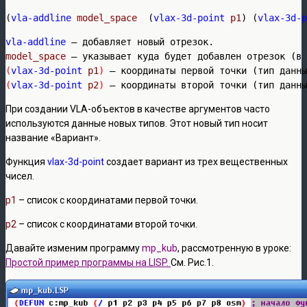
(
vla-addline
model_space
  (
vlax-3d-point
p1
) (
vlax-3d-p
vla-addline
model_space
(
vlax-3d-point
p1
)
(
vlax-3d-point
p2
)
 – координаты второй точки (тип данны
При создании VLA-объектов в качестве аргументов часто
используются данные новых типов. Этот новый тип носит
название «Вариант».
Функция
vlax-3d-point
создает вариант из трех вещественных
чисел.
p1
– список с координатами первой точки.
р2
– список с координатами второй точки.
Давайте изменим программу
mp_kub
, рассмотренную в уроке:
Простой пример программы на LISP.
См. Рис.1.