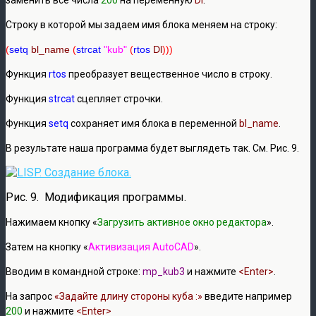
Строку в которой мы задаем имя блока меняем на строку:
(
setq
bl_name
(
strcat
"kub"
(
rtos
Dl
)))
Функция
rtos
преобразует вещественное число в строку.
Функция
strcat
сцепляет строчки.
Функция
setq
сохраняет имя блока в переменной
bl_name
.
В результате наша программа будет выглядеть так. См. Рис. 9.
Рис. 9. Модификация программы.
Нажимаем кнопку «
Загрузить активное окно редактора
».
Затем на кнопку «
Активизация AutoCAD
».
Вводим в командной строке:
mp_kub3
и нажмите
<Enter>
.
На запрос
«Задайте длину стороны куба :»
введите например
200
и нажмите
<Enter>