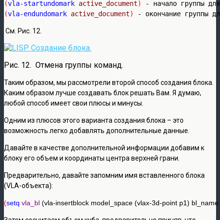
(
vla-startundomark
active_document
)
(
vla-endundomark
active_document
)
 - окончание группы дл
См. Рис. 12.
Рис. 12. Отмена группы команд.
Таким образом, мы рассмотрели второй способ создания блока.
Каким образом лучше создавать блок решать Вам. Я думаю,
любой способ имеет свои плюсы и минусы.
Одним из плюсов этого варианта создания блока – это
возможность легко добавлять дополнительные данные.
Давайте в качестве дополнительной информации добавим к
блоку его объем и координаты центра верхней грани.
Предварительно, давайте запомним имя вставленного блока
(VLA-объекта):
(
setq
vla_bl
 (vla-insertblock model_space (vlax-3d-point p1) bl_name 1
Затем сосчитаем объем куба, предварительно приняв, что