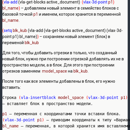
(
vla-add
(vla-get-blocks active_document)
(
vlax-3d-point
p1
)
bl_name
)
– добавляем новый элемент в семейство блоков с
базовой точкой
р1
и именем, которое хранится в переменной
bl_name
.
(
setq
blk_kub
(vla-add (vla-get-blocks active_document) (vlax-3d-
point p1) bl_name)
)
– сохраняем новый элемент (блок) в
переменой
blk_kub
Для того, чтобы добавить отрезки в только, что созданный
новый блок, нужно при построении отрезкой добавлять их не в
пространство модели, а в блок. Для этого при построении
отрезков заменяем
model_space
на
blk_kub
.
После того как все элементы добавлены в блок, его нужно
вставить:
Строка 
(
vla-insertblock
model_space
(
vlax-3d-point
p1
)
– вставляет блок в пространство модели.
р1
(
vlax-3d-point
p1
)
bl_name