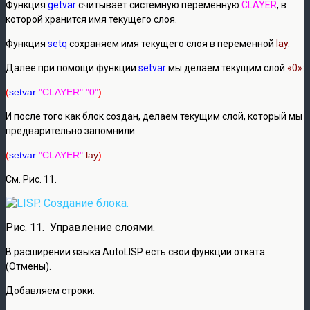
Функция
getvar
считывает системную переменную
CLAYER
, в
которой хранится имя текущего слоя.
Функция
setq
сохраняем имя текущего слоя в переменной
lay
.
Далее при помощи функции
setvar
мы делаем текущим слой
«0»
:
(
setvar
"CLAYER" "0"
)
И после того как блок создан, делаем текущим слой, который мы
предварительно запомнили:
(
setvar
"CLAYER"
lay
)
См. Рис. 11.
Рис. 11. Управление слоями.
В расширении языка AutoLISP есть свои функции отката
(Отмены).
Добавляем строки: