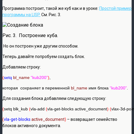
Программа построит, такой же куб как и в уроке:
Простой пример
программы на LISP.
См. Рис. 3.
Рис. 3. Построение куба.
Но он построен уже другим способом.
Теперь давайте попробуем создать блок.
Добавляем строку:
(
setq
bl_name
“kub200”
)
,
которая сохраняет в переменной
bl_name
имя блока
“kub200”
.
Для создания блока добавляем следующую строку:
(
setq blk_kub 
(
vla-add 
(
vla-get-blocks active_document
) (
vlax-3d-poi
(
vla-get-blocks
active_document
)
– возвращает семейство
блоков активного документа.