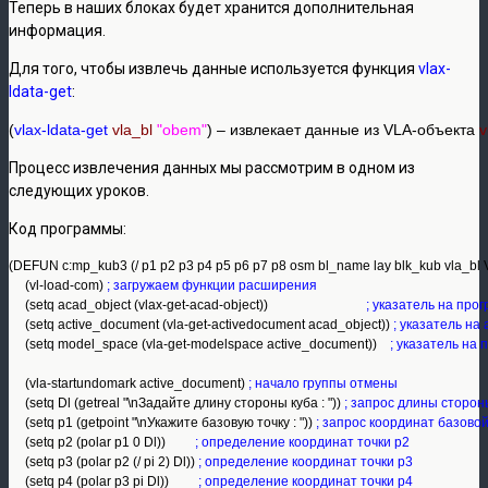
Теперь в наших блоках будет хранится дополнительная
информация.
Для того, чтобы извлечь данные используется функция
vlax-
ldata-get
:
(
vlax-ldata-get
vla_bl
"obem"
) – извлекает данные из VLA-объекта 
v
Процесс извлечения данных мы рассмотрим в одном из
следующих уроков.
Код программы:
(DEFUN c:mp_kub3 (/ p1 p2 p3 p4 p5 p6 p7 p8 osm bl_name lay blk_kub vla_bl 
     (vl-load-com) 
; загружаем функции расширения
     (setq acad_object (vlax-get-acad-object))                              
; указатель на про
     (setq active_document (vla-get-activedocument acad_object)) 
; указатель на
     (setq model_space (vla-get-modelspace active_document))    
; указатель на
     (vla-startundomark active_document) 
; начало группы отмены
     (setq Dl (getreal "\nЗадайте длину стороны куба : ")) 
; запрос длины сторон
     (setq p1 (getpoint "\nУкажите базовую точку : "))
 ; запрос координат базовой
     (setq p2 (polar p1 0 Dl))         
; определение координат точки р2
     (setq p3 (polar p2 (/ pi 2) Dl)) 
; определение координат точки р3
     (setq p4 (polar p3 pi Dl))         
; определение координат точки р4