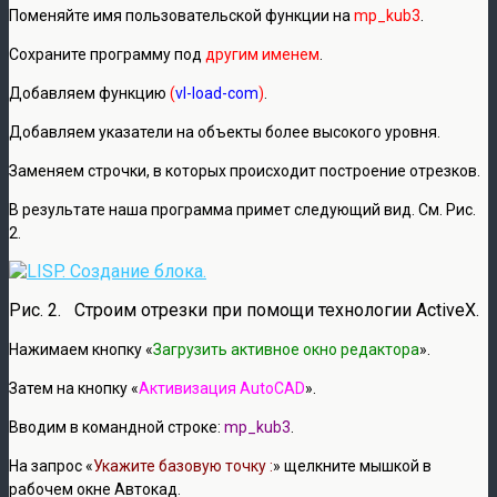
Поменяйте имя пользовательской функции на
mp_kub3
.
Сохраните программу под
другим именем
.
Добавляем функцию
(
vl-load-com
)
.
Добавляем указатели на объекты более высокого уровня.
Заменяем строчки, в которых происходит построение отрезков.
В результате наша программа примет следующий вид. См. Рис.
2.
Рис. 2. Строим отрезки при помощи технологии ActiveX.
Нажимаем кнопку «
Загрузить активное окно редактора
».
Затем на кнопку «
Активизация AutoCAD
».
Вводим в командной строке:
mp_kub3
.
На запрос «
Укажите базовую точку :
» щелкните мышкой в
рабочем окне Автокад.