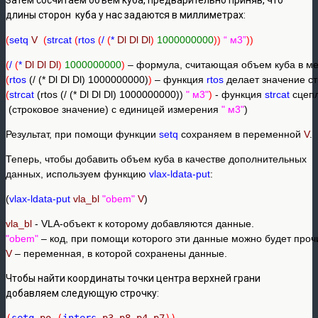
длины сторон куба у нас задаются в миллиметрах:
(
setq
V
(
strcat
(
rtos
(
/
(
*
Dl Dl Dl
)
1000000000
))
“ м3”
))
(
/
(
*
Dl Dl Dl
)
1000000000
)
(
rtos
 (/ (* Dl Dl Dl) 1000000000)
)
 – функция 
rtos
(
strcat
 (rtos (/ (* Dl Dl Dl) 1000000000)) 
" м3"
)
 - функция 
strcat
 сцеп
 (строковое значение) с единицей измерения 
" м3"
)
Результат, при помощи функции
setq
сохраняем в переменной
V
.
Теперь, чтобы добавить объем куба в качестве дополнительных
данных, используем функцию
vlax-ldata-put
:
(
vlax-ldata-put
vla_bl 
"obem"
V
)
vla_bl 
"obem"
V
 – переменная, в которой сохранены данные.
Чтобы найти координаты точки центра верхней грани
добавляем следующую строчку:
(
setq
po
(
inters
p3 p8 p4 p7
))