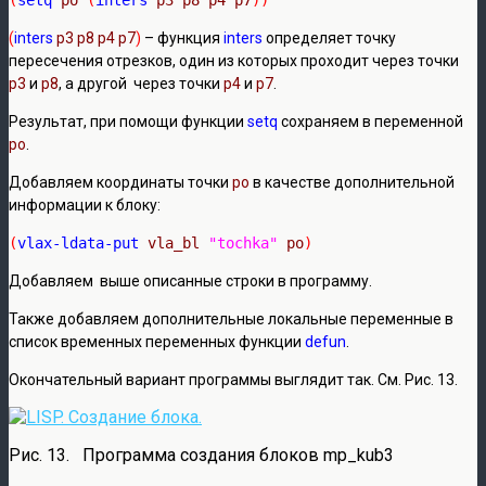
(
inters
p3 p8 p4 p7
)
– функция
inters
определяет точку
пересечения отрезков, один из которых проходит через точки
р3
и
р8
, а другой через точки
р4
и
р7
.
Результат, при помощи функции
setq
сохраняем в переменной
ро
.
Добавляем координаты точки
ро
в качестве дополнительной
информации к блоку:
(
vlax-ldata-put
vla_bl
 "tochka"
po
)
Добавляем выше описанные строки в программу.
Также добавляем дополнительные локальные переменные в
список временных переменных функции
defun
.
Окончательный вариант программы выглядит так. См. Рис. 13.
Рис. 13. Программа создания блоков mp_kub3