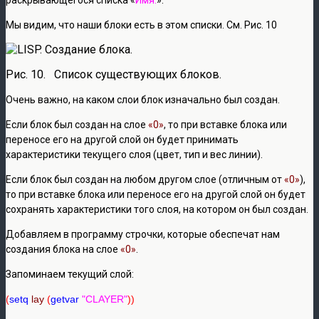
Мы видим, что наши блоки есть в этом списки. См. Рис. 10
Рис. 10. Список существующих блоков.
Очень важно, на каком слои блок изначально был создан.
Если блок был создан на слое
«0»
, то при вставке блока или
переносе его на другой слой он будет принимать
характеристики текущего слоя (цвет, тип и вес линии).
Если блок был создан на любом другом слое (отличным от
«0»
),
то при вставке блока или переносе его на другой слой он будет
сохранять характеристики того слоя, на котором он был создан.
Добавляем в программу строчки, которые обеспечат нам
создания блока на слое
«0»
.
Запоминаем текущий слой:
(
setq
lay
 (
getvar
"CLAYER"
))