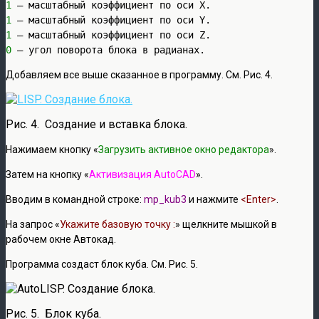
1
1
1
0
 – угол поворота блока в радианах.
Добавляем все выше сказанное в программу. См. Рис. 4.
Рис. 4. Создание и вставка блока.
Нажимаем кнопку «
Загрузить активное окно редактора
».
Затем на кнопку «
Активизация AutoCAD
».
Вводим в командной строке:
mp_kub3
и нажмите
<Enter>
.
На запрос «
Укажите базовую точку :
» щелкните мышкой в
рабочем окне Автокад.
Программа создаст блок куба. См. Рис. 5.
Рис. 5. Блок куба.