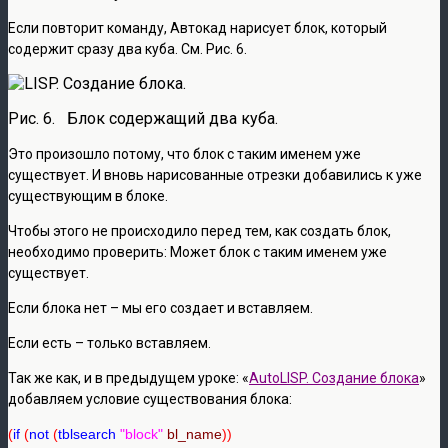
Если повторит команду, Автокад нарисует блок, который
содержит сразу два куба. См. Рис. 6.
Рис. 6. Блок содержащий два куба.
Это произошло потому, что блок с таким именем уже
существует. И вновь нарисованные отрезки добавились к уже
существующим в блоке.
Чтобы этого не происходило перед тем, как создать блок,
необходимо проверить: Может блок с таким именем уже
существует.
Если блока нет – мы его создает и вставляем.
Если есть – только вставляем.
Так же как, и в предыдущем уроке: «
AutoLISP. Создание блока
»
добавляем условие существования блока:
(
if
(
not
(
tblsearch
"block"
bl_name