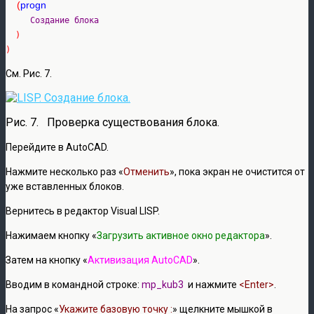
(
)
См. Рис. 7.
Рис. 7. Проверка существования блока.
Перейдите в AutoCAD.
Нажмите несколько раз «
Отменить
», пока экран не очистится от
уже вставленных блоков.
Вернитесь в редактор Visual LISP.
Нажимаем кнопку «
Загрузить активное окно редактора
».
Затем на кнопку «
Активизация AutoCAD
».
Вводим в командной строке:
mp_kub3
и нажмите
<Enter>
.
На запрос «
Укажите базовую точку :
» щелкните мышкой в