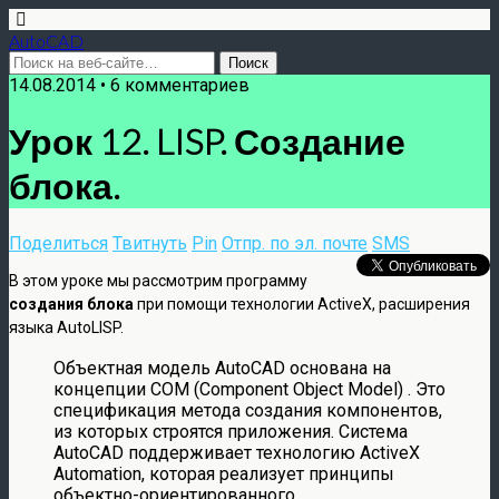
AutoCAD
14.08.2014 • 6 комментариев
Урок 12. LISP. Создание
блока.
Поделиться
Твитнуть
Pin
Отпр. по эл. почте
SMS
В этом уроке мы рассмотрим программу
создания блока
при помощи технологии ActiveX, расширения
языка AutoLISP.
Объектная модель AutoCAD основана на
концепции COM (Component Object Model) . Это
спецификация метода создания компонентов,
из которых строятся приложения. Система
AutoCAD поддерживает технологию ActiveX
Automation, которая реализует принципы
объектно-ориентированного