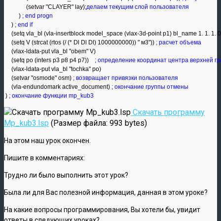
               (setvar "CLAYER" lay)
;делаем текущим слой пользователя
          ) 
; end progn
     ) 
; end if
     (setq vla_bl (vla-insertblock model_space (vlax-3d-point p1) bl_name 1. 1. 1. 0
     (setq V (strcat (rtos (/ (* Dl Dl Dl) 1000000000)) " м3"))
 ; расчет объема
     (vlax-ldata-put vla_bl "obem" V)

     (setq po (inters p3 p8 p4 p7))    
; определение координат центра верхней г
     (vlax-ldata-put vla_bl "tochka" po)

     (setvar "osmode" osm) 
; возвращает привязки пользователя
     (vla-endundomark active_document)
 ; окончание группы отмены
 ) 
; окончание функции mp_kub3
Скачать программу
Mp_kub3.lsp
(Размер файла: 993 bytes)
На этом наш урок окончен.
Пишите в комментариях:
Трудно ли было выполнить этот урок?
Была ли для Вас полезной информация, данная в этом уроке?
На какие вопросы программирования, Вы хотели бы, увидит
ответы в следующих уроках?